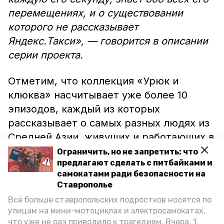
перемещениях, и о существовании
которого не рассказывает
Яндекс.Такси», — говорится в описании
серии проекта.
Отметим, что коллекция «Урюк и
клюква» насчитывает уже более 10
эпизодов, каждый из которых
рассказывает о самых разных людях из
Средней Азии, живущих и работающих в
России.
Ограничить, но не запретить: что
предлагают сделать с питбайками и
самокатами ради безопасности на
К слову, ранее вышла серия,
Ставрополье
посвящённая киргизской диаспоре в
Всё больше ставропольских подростков носятся по
Москве,
сообщает
RT.
улицам на мини-мотоциклах и электросамокатах,
что уже не раз приводило к трагедиям. Вчера, 1