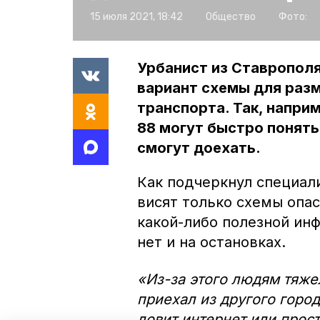
15 июля 2021, 18:42
Общество
Фото:
Урбанист из Ставропол
вариант схемы для раз
транспорта. Так, напр
88 могут быстро понять,
смогут доехать.
Как подчеркнул специал
висят только схемы опас
какой-либо полезной ин
нет и на остановках.
«Из-за этого людям тяже
приехал из другого город
ловит интернет или прос