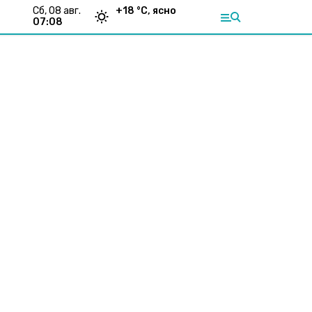
сб, 08 авг.
+
18
°С,
ясно
07:08