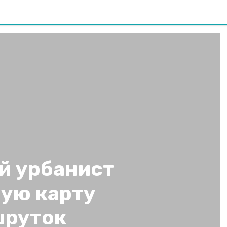
й урбанист
ую карту
шруток