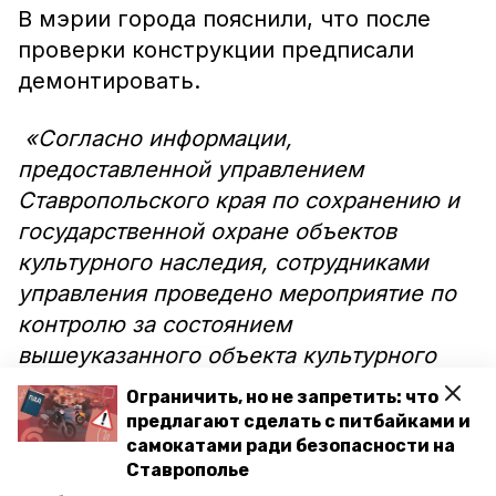
В мэрии города пояснили, что после
проверки конструкции предписали
демонтировать.
«Согласно информации,
предоставленной управлением
Ставропольского края по сохранению и
государственной охране объектов
культурного наследия, сотрудниками
управления проведено мероприятие по
контролю за состоянием
вышеуказанного объекта культурного
наследия, по результатам которого
Ограничить, но не запретить: что
вынесено предписание о демонтаже
предлагают сделать с питбайками и
указанных в сообщении систем
самокатами ради безопасности на
Ставрополье
кондиционирования», — говорится в