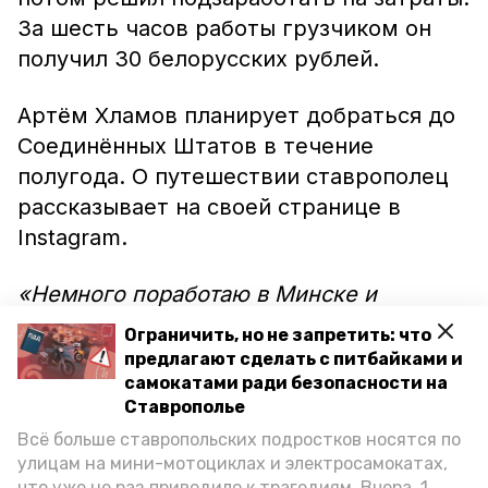
За шесть часов работы грузчиком он
получил 30 белорусских рублей.
Артём Хламов планирует добраться до
Соединённых Штатов в течение
полугода. О путешествии ставрополец
рассказывает на своей странице в
Instagram.
«Немного поработаю в Минске и
отправлюсь дальше. Пока не знаю, куда
Ограничить, но не запретить: что
именно. Может, в Турцию. Там на
предлагают сделать с питбайками и
побережье можно поискать сезонную
самокатами ради безопасности на
Ставрополье
подработку. Как только соберу
Всё больше ставропольских подростков носятся по
необходимую сумму, полечу в Мексику.
улицам на мини-мотоциклах и электросамокатах,
А там и до Америки недалеко», — сказал
что уже не раз приводило к трагедиям. Вчера, 1