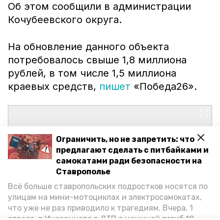
Об этом сообщили в администрации
Кочубеевского округа.
На обновление данного объекта
потребовалось свыше 1,8 миллиона
рублей, в том числе 1,5 миллиона
краевых средств,
пишет
«Победа26».
Ограничить, но не запретить: что
предлагают сделать с питбайками и
самокатами ради безопасности на
Ставрополье
Всё больше ставропольских подростков носятся по
улицам на мини-мотоциклах и электросамокатах,
что уже не раз приводило к трагедиям. Вчера, 1
апреля, в Иноземцево в ДТП с машиной погиб 18-