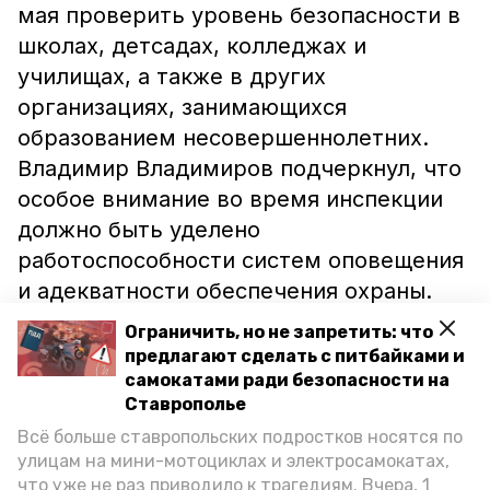
мая проверить уровень безопасности в
школах, детсадах, колледжах и
училищах, а также в других
организациях, занимающихся
образованием несовершеннолетних.
Владимир Владимиров подчеркнул, что
особое внимание во время инспекции
должно быть уделено
работоспособности систем оповещения
и адекватности обеспечения охраны.
Ограничить, но не запретить: что
Также губернатор отметил, что
предлагают сделать с питбайками и
необходимо с особым вниманием
самокатами ради безопасности на
Ставрополье
относиться к обращениям о
Всё больше ставропольских подростков носятся по
безопасности детей, которые поступают
улицам на мини-мотоциклах и электросамокатах,
от граждан. Реагировать на такие
что уже не раз приводило к трагедиям. Вчера, 1