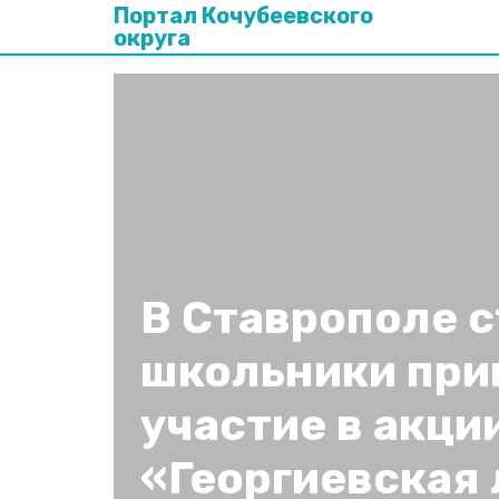
Портал Кочубеевского
округа
В Ставрополе 
школьники при
участие в акци
«Георгиевская