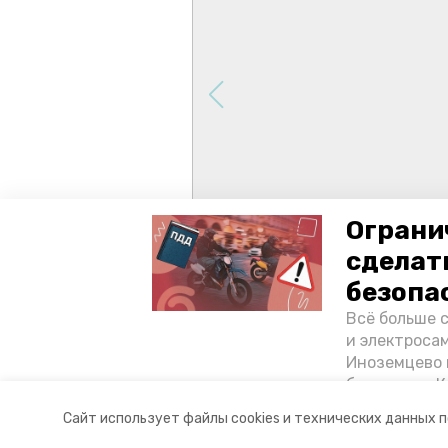
Ограни
сделат
безопа
Всё больше 
и электросам
Иноземцево 
без шлема. 
«Победы26» 
Авторы:
Елизавета Крыпаева
Сайт использует файлы cookies и технических данных 
Ставропольск