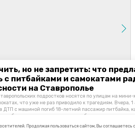
чить, но не запретить: что пред
ь с питбайками и самокатами ра
сности на Ставрополье
ставропольских подростков носятся по улицам на мини
окатах, что уже не раз приводило к трагедиям. Вчера, 1 
в ДТП с машиной погиб 18-летний пассажир питбайка, 
Как избежать несчастных случаев, обсудили на пресс-к
в РИЦ СК представители Госавтоинспекции и Обществе
посетителей.
Продолжая пользоваться сайтом, Вы соглашаетесь 
ого края.