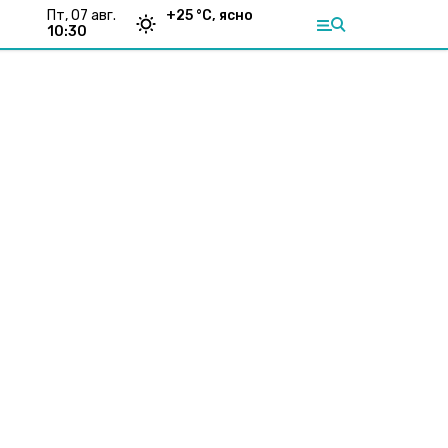
пт, 07 авг.
+
25
°С,
ясно
10:30