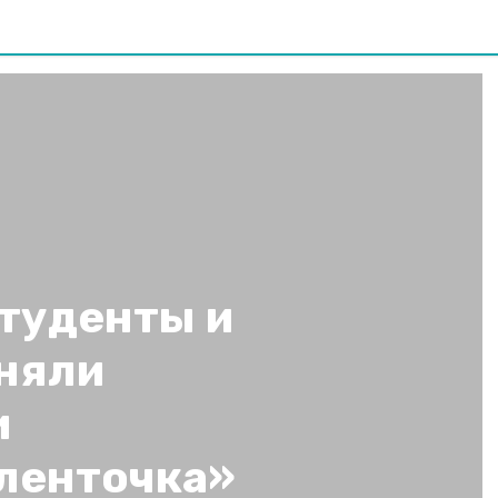
студенты и
няли
и
 ленточка»