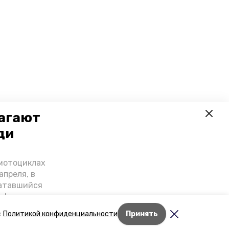
лагают
ди
-мотоциклах
апреля, в
катавшийся
онференции
нной палаты
Лента новостей
с
Политикой конфиденциальности
Принять