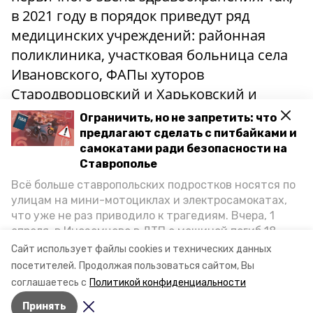
в 2021 году в порядок приведут ряд
медицинских учреждений: районная
поликлиника, участковая больница села
Ивановского, ФАПы хуторов
Стародворцовский и Харьковский и
амбулатория села Надзорного.
Ограничить, но не запретить: что
предлагают сделать с питбайками и
Также Алексей Клевцов рассказал, что в
самокатами ради безопасности на
Ставрополье
Кочубеевском округе появятся новые
Всё больше ставропольских подростков носятся по
фельдшерско-акушерские пункты. Их
улицам на мини-мотоциклах и электросамокатах,
построят в хуторах Рощинском и
что уже не раз приводило к трагедиям. Вчера, 1
Андреевском.
апреля, в Иноземцево в ДТП с машиной погиб 18-
летний пассажир питбайка, катавшийся без шлема.
Сайт использует файлы cookies и технических данных
Как избежать несчастных случаев, обсудили на
посетителей.
Продолжая пользоваться сайтом, Вы
пресс-конференции «Победы26» в РИЦ СК
соглашаетесь с
Политикой конфиденциальности
представители Госавтоинспекции и Общественной
Принять
палаты Ставропольского края.
Авторы:
Сталина Лесь-Нелина