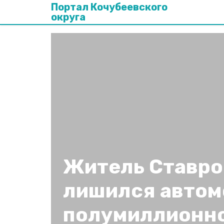
Портал Кочубеевского
округа
Житель Ставро
лишился автом
полумиллионно