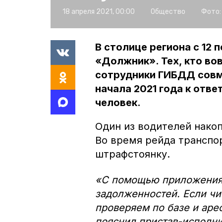
18 апреля 2021, 00:00
Общество
Фото:
В столице региона с 12 
«Должник». Тех, кто во
сотрудники ГИБДД совм
начала 2021 года к отв
человек.
Один из водителей нако
Во время рейда транспо
штрафстоянку.
«С помощью приложения 
задолженностей. Если чис
проверяем по базе и аре
пояснил пристав-исполн