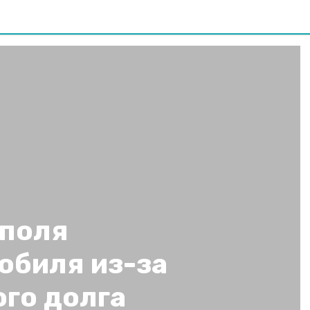
поля
обиля из-за
го долга