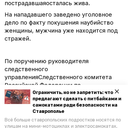
пострадавшаяосталась жива.
На нападавшего заведено уголовное
дело по факту покушения наубийство
женщины, мужчина уже находится под
стражей.
По поручению руководителя
следственного
управленияСледственного комитета
Российской Федерации по
Ставропольскому краю ИгоряИванова
Ограничить, но не запретить: что
предлагают сделать с питбайками и
Султану Сидгазову вручили
самокатами ради безопасности на
благодарственное письмо
Ставрополье
запроявленное мужество и
Всё больше ставропольских подростков носятся по
неравнодушие. Однако сам спаситель
улицам на мини-мотоциклах и электросамокатах,