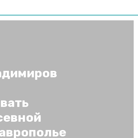
адимиров
вать
севной
таврополье