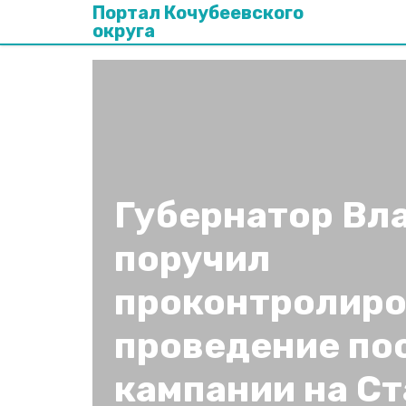
Портал Кочубеевского
округа
Губернатор Вл
поручил
проконтролиро
проведение по
кампании на С