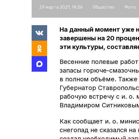
29 марта 2021, 14:26
Общество
Фото:
На данный момент уже н
завершены на 20 проце
эти культуры, составля
Весенние полевые работ
запасы горюче-смазочны
в полном объёме. Также 
Губернатор Ставропольс
рабочую встречу с и. о.
Владимиром Ситниковым,
Как сообщает и. о. мини
снегопад не сказался на
создал необходимый зап