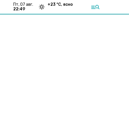
пт, 07 авг.
+
23
°С,
ясно
22:49