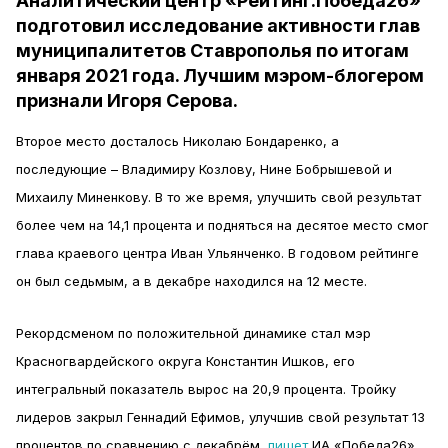
Аналитический центр «Рейтинг.Победа26»
подготовил исследование активности глав
муниципалитетов Ставрополья по итогам
января 2021 года. Лучшим мэром-блогером
признали Игоря Серова.
Второе место досталось Николаю Бондаренко, а
последующие – Владимиру Козлову, Нине Бобрышевой и
Михаилу Миненкову. В то же время, улучшить свой результат
более чем на 14,1 процента и подняться на десятое место смог
глава краевого центра Иван Ульянченко. В годовом рейтинге
он был седьмым, а в декабре находился на 12 месте.
Рекордсменом по положительной динамике стал мэр
Красногвардейского округа Константин Ишков, его
интегральный показатель вырос на 20,9 процента. Тройку
лидеров закрыл Геннадий Ефимов, улучшив свой результат 13
процентов по сравнению с декабрём,
пишет
ИА «Победа26».