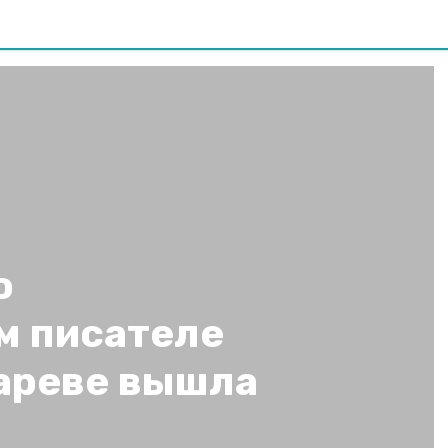
о
м писателе
ареве вышла