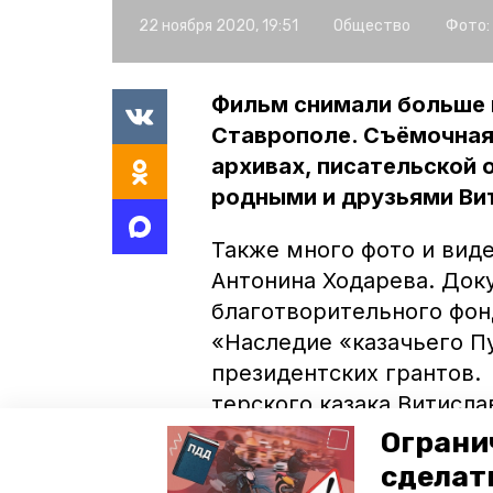
22 ноября 2020, 19:51
Общество
Фото:
Фильм снимали больше г
Ставрополе. Съёмочная 
архивах, писательской 
родными и друзьями Ви
Также много фото и вид
Антонина Ходарева. Док
благотворительного фон
«Наследие «казачьего П
президентских грантов.
терского казака Витисла
Ограни
Премьерный показ состо
сделат
казачьего генерала Ник