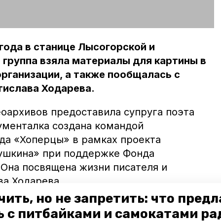
ода в станице Лысогорской и
группа взяла материалы для картины в
организации, а также пообщалась с
тислава Ходарева.
еоархивов предоставила супруга поэта
ументалка создана командой
да «Хоперцы» в рамках проекта
ушкина» при поддержке Фонда
 Она посвящена жизни писателя и
ва Ходарева.
чить, но не запретить: что пред
ялся в сентябре в техникуме имени
ь с питбайками и самокатами ра
олаева в Михайловске. Первыми фильм