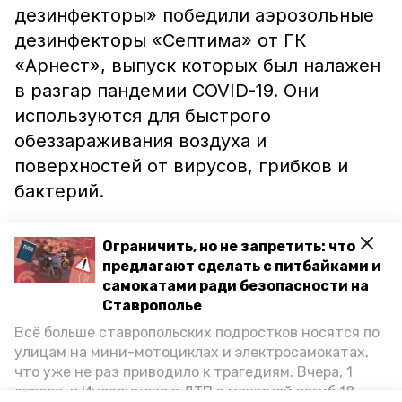
дезинфекторы» победили аэрозольные
дезинфекторы «Септима» от ГК
«Арнест», выпуск которых был налажен
в разгар пандемии COVID-19. Они
используются для быстрого
обеззараживания воздуха и
поверхностей от вирусов, грибков и
бактерий.
Также «Септима» предназначена для
Ограничить, но не запретить: что
профилактики заражения острыми и
предлагают сделать с питбайками и
другими респираторными
самокатами ради безопасности на
Ставрополье
заболеваниями. Все заявленные
Всё больше ставропольских подростков носятся по
свойства дезинфектора и его
улицам на мини-мотоциклах и электросамокатах,
эффективность подтверждены
что уже не раз приводило к трагедиям. Вчера, 1
компетентными ведомствами.
апреля, в Иноземцево в ДТП с машиной погиб 18-