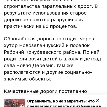
строительства параллельных дорог. В
результате использования старое
дорожное полотно разрушилось
практически на 80 процентов.
Обновлённая дорога проходит через
хутор Новозеленчукский и посёлок
Рабочий Кочубеевского района. По ней
родители возят детей в школу и детсад
села Новая Деревня, там же
располагаются и другие социально-
значимые объекты.
Качественные дороги постепенно
появляются на Ставрополье благодаря
Ограничить, но не запретить: что
реализации краевой госпрограммы
предлагают сделать с питбайками и