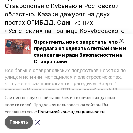
Ставрополья с Кубанью и Ростовской
областью. Казаки дежурят на двух
постах ОГИБДД. Один из них —
«Успенский» на границе Кочубеевского
района и Краснодарского края. Также
Ограничить, но не запретить: что
дружины Новоалександровского и
предлагают сделать с питбайками и
Изобильненского округов вручают
самокатами ради безопасности на
Ставрополье
предписания на границе села
Всё больше ставропольских подростков носятся по
Красногвардейского и Ростовской
улицам на мини-мотоциклах и электросамокатах,
области.
что уже не раз приводило к трагедиям. Вчера, 1
апреля, в Иноземцево в ДТП с машиной погиб 18-
Фото: комитет Ставропольского края по
летний пассажир питбайка, катавшийся без шлема.
Сайт использует файлы cookies и технических данных
Как избежать несчастных случаев, обсудили на
делам национальностей и казачества
посетителей.
Продолжая пользоваться сайтом, Вы
пресс-конференции «Победы26» в РИЦ СК
соглашаетесь с
Политикой конфиденциальности
представители Госавтоинспекции и Общественной
Принять
палаты Ставропольского края.
Авторы:
Ольга Дьякова