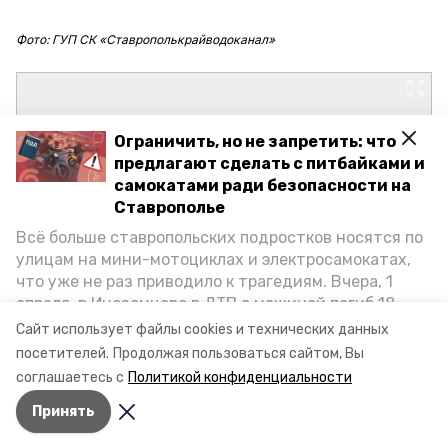
Фото: ГУП СК «Ставрополькрайводоканал»
Ограничить, но не запретить: что
предлагают сделать с питбайками и
самокатами ради безопасности на
Ставрополье
Всё больше ставропольских подростков носятся по
улицам на мини-мотоциклах и электросамокатах,
что уже не раз приводило к трагедиям. Вчера, 1
апреля, в Иноземцево в ДТП с машиной погиб 18-
летний пассажир питбайка, катавшийся без шлема.
Сайт использует файлы cookies и технических данных
Как избежать несчастных случаев, обсудили на
посетителей.
Продолжая пользоваться сайтом, Вы
пресс-конференции «Победы26» в РИЦ СК
соглашаетесь с
Политикой конфиденциальности
представители Госавтоинспекции и Общественной
Принять
палаты Ставропольского края.
Авторы:
Вита Кузьменко