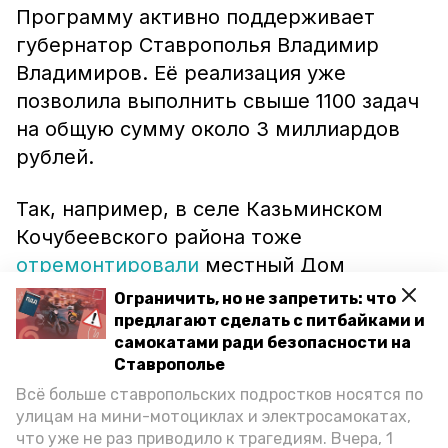
Программу активно поддерживает
губернатор Ставрополья Владимир
Владимиров. Её реализация уже
позволила выполнить свыше 1100 задач
на общую сумму около 3 миллиардов
рублей.
Так, например, в селе Казьминском
Кочубеевского района тоже
отремонтировали
местный Дом
культуры. Его обновление началось в
Ограничить, но не запретить: что
прошлом году благодаря программе
предлагают сделать с питбайками и
самокатами ради безопасности на
местных инициатив, а завершилось в
Ставрополье
нынешнем в рамках национального
Всё больше ставропольских подростков носятся по
проекта.
улицам на мини-мотоциклах и электросамокатах,
что уже не раз приводило к трагедиям. Вчера, 1