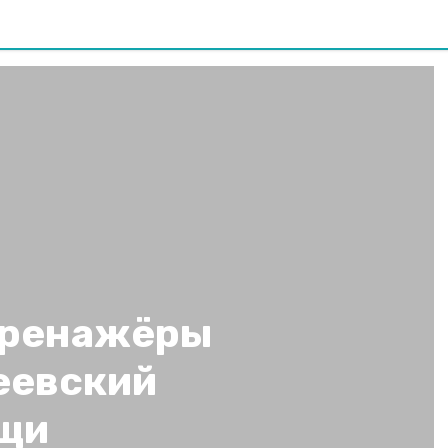
тренажёры
еевский
щи