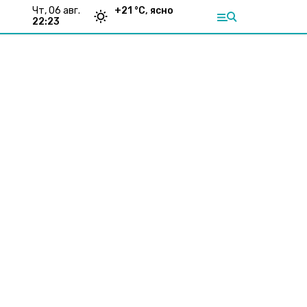
чт, 06 авг.
+
21
°С,
ясно
22:23