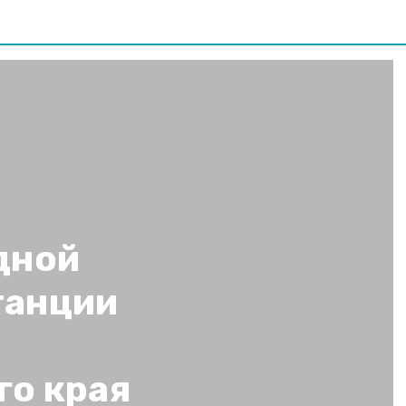
дной
танции
го края