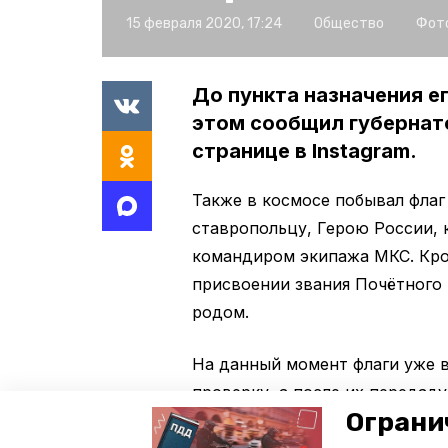
15 февраля 2020, 17:24
Общество
Фото
До пункта назначения е
этом сообщил губернат
странице в Instagram.
Также в космосе побывал флаг
ставропольцу, Герою России, 
командиром экипажа МКС. Кром
присвоении звания Почётного
родом.
На данный момент флаги уже в
проверку, а после их передаду
Ограни
«Теперь они уникальны, побыва