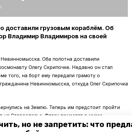
:
го доставили грузовым кораблём. Об
ор Владимир Владимиров на своей
 Невинномысска. Оба полотна доставили
космонавту Олегу Скрипочке. Недавно он стал
е того, на борт ему передали грамоту о
 гражданина Невинномысска, откуда Олег Скрипочка
ернулись на Землю. Теперь им предстоит пройти
т на Ставрополье. Флаги поместят в музее.
чить, но не запретить: что пред
ли на орбите. Таких в мире немного», — отметил