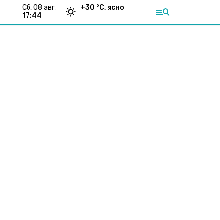
сб, 08 авг.
+
30
°С,
ясно
17:44