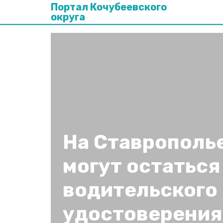
Портал Кочубеевского
округа
На Ставрополье
могут остаться
водительского
удостоверения