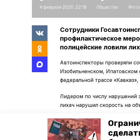
4 февраля 2020, 22:18
Общество
Фото
Сотрудники Госавтоинсп
профилактическое мер
полицейские ловили лиха
Автоинспекторы проверяли со
Изобильненском, Ипатовском о
федеральной трассе «Кавказ»,
Лидером по числу нарушений 
лихач нарушил скорость на об
Теперь после рейда 58 водител
Ограни
Лихачи нарушили установленны
сделат
Все материалы направили в су