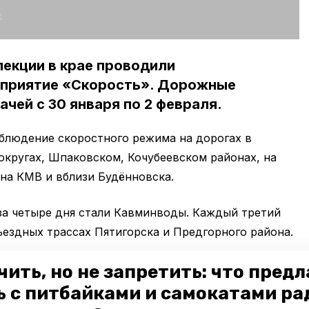
:
екции в крае проводили
оприятие «Скорость». Дорожные
чей с 30 января по 2 февраля.
блюдение скоростного режима на дорогах в
кругах, Шпаковском, Кочубеевском районах, на
 на КМВ и вблизи Будённовска.
за четыре дня стали Кавминводы. Каждый третий
ъездных трассах Пятигорска и Предгорного района.
ей могут лишиться прав на срок до одного года.
чить, но не запретить: что пред
й скоростной режим на 60 и более километров.
ь с питбайками и самокатами ра
д для принятия решения о наказании. Об этом