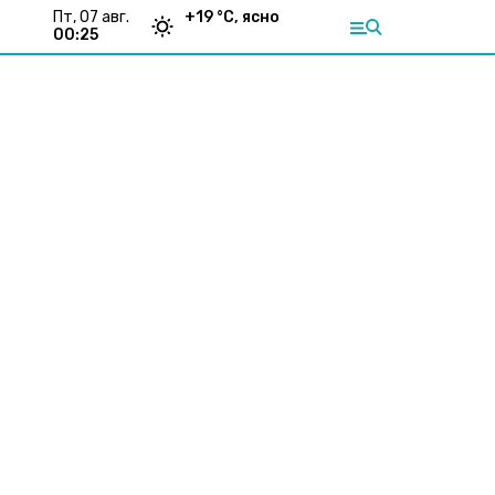
пт, 07 авг.
+
19
°С,
ясно
00:25