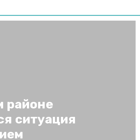
м районе
ся ситуация
нием