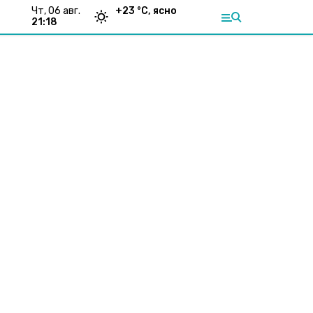
чт, 06 авг.
+
23
°С,
ясно
21:18