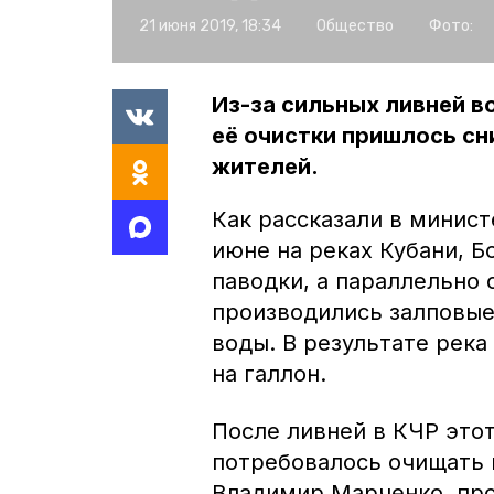
21 июня 2019, 18:34
Общество
Фото:
Из-за сильных ливней в
её очистки пришлось сн
жителей.
Как рассказали в минис
июне на реках Кубани, 
паводки, а параллельно
производились залповые
воды. В результате рек
на галлон.
После ливней в КЧР этот
потребовалось очищать 
Владимир Марченко, пр