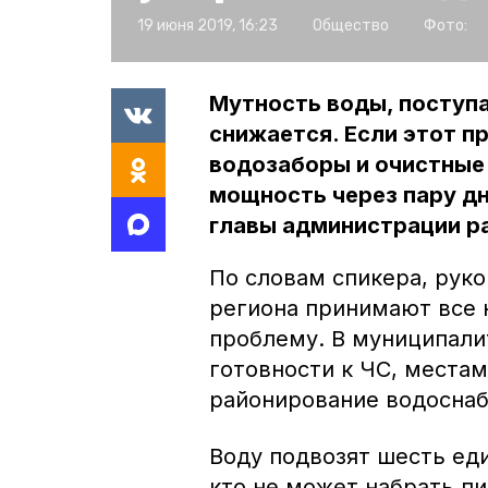
19 июня 2019, 16:23
Общество
Фото:
Мутность воды, поступа
снижается. Если этот п
водозаборы и очистные
мощность через пару дн
главы администрации ра
По словам спикера, рук
региона принимают все
проблему. В муниципал
готовности к ЧС, места
районирование водосна
Воду подвозят шесть ед
кто не может набрать п