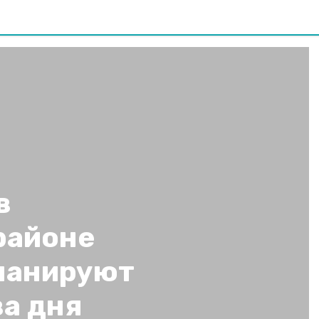
в
районе
ланируют
ва дня