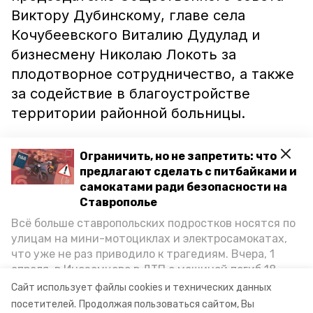
Виктору Дубинскому, главе села
Кочубеевского Виталию Дудулад и
бизнесмену Николаю Локоть за
плодотворное сотрудничество, а также
за содействие в благоустройстве
территории районной больницы.
Работа Совета была признана
Ограничить, но не запретить: что
удовлетворительной.
предлагают сделать с питбайками и
самокатами ради безопасности на
Ставрополье
Ранее информпортал Кочубеевского
Всё больше ставропольских подростков носятся по
района
сообщал
, что губернатор
улицам на мини-мотоциклах и электросамокатах,
Владимир Владимиров дал поручение о
что уже не раз приводило к трагедиям. Вчера, 1
благоустройстве не только
апреля, в Иноземцево в ДТП с машиной погиб 18-
общественных, но и дворовых
летний пассажир питбайка, катавшийся без шлема.
Сайт использует файлы cookies и технических данных
Как избежать несчастных случаев, обсудили на
территорий региона.
посетителей.
Продолжая пользоваться сайтом, Вы