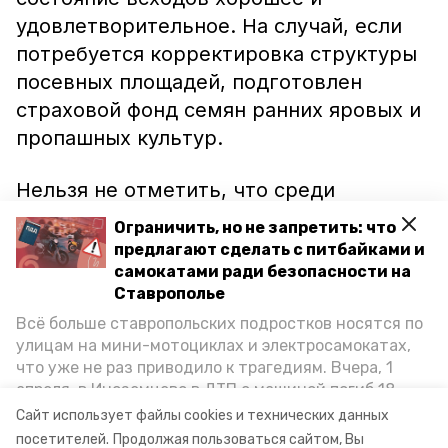
удовлетворительное. На случай, если
потребуется корректировка структуры
посевных площадей, подготовлен
страховой фонд семян ранних яровых и
пропашных культур.
Нельзя не отметить, что среди
аграриев региона были распределены
Ограничить, но не запретить: что
2,8 миллиарда рублей господдержки,
предлагают сделать с питбайками и
что составляет 60% от намеченного
самокатами ради безопасности на
Ставрополье
плана.
Всё больше ставропольских подростков носятся по
улицам на мини-мотоциклах и электросамокатах,
Ранее информпортал
сообщал
о том,
что уже не раз приводило к трагедиям. Вчера, 1
что аграрии Кочубеевского района
апреля, в Иноземцево в ДТП с машиной погиб 18-
накопали 552,1 тысячи тонн сахарной
летний пассажир питбайка, катавшийся без шлема.
Сайт использует файлы cookies и технических данных
Как избежать несчастных случаев, обсудили на
свёклы.
посетителей.
Продолжая пользоваться сайтом, Вы