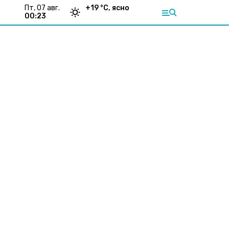
пт, 07 авг.
+
19
°С,
ясно
00:23