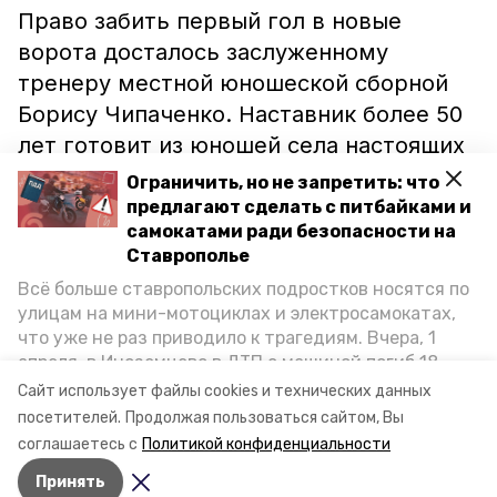
Право забить первый гол в новые
ворота досталось заслуженному
тренеру местной юношеской сборной
Борису Чипаченко. Наставник более 50
лет готовит из юношей села настоящих
футболистов.
Ограничить, но не запретить: что
предлагают сделать с питбайками и
Кроме того, около спортивного
самокатами ради безопасности на
Ставрополье
сооружения гости высадили памятные
Всё больше ставропольских подростков носятся по
деревья.
улицам на мини-мотоциклах и электросамокатах,
что уже не раз приводило к трагедиям. Вчера, 1
Недавно в двух кочубеевских школах
апреля, в Иноземцево в ДТП с машиной погиб 18-
открылись
современные тренажёрные
летний пассажир питбайка, катавшийся без шлема.
Сайт использует файлы cookies и технических данных
Как избежать несчастных случаев, обсудили на
залы.
посетителей.
Продолжая пользоваться сайтом, Вы
пресс-конференции «Победы26» в РИЦ СК
соглашаетесь с
Политикой конфиденциальности
представители Госавтоинспекции и Общественной
Принять
палаты Ставропольского края.
Авторы:
Сталина Лесь-Нелина