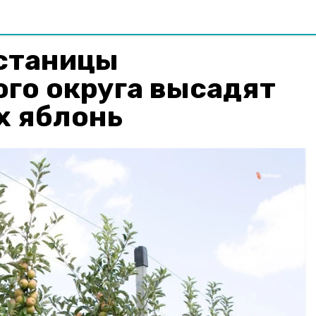
станицы
го округа высадят
х яблонь