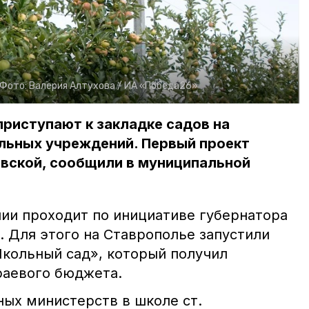
Фото:
Валерия Алтухова /
ИА «Победа26»
приступают к закладке садов на
льных учреждений. Первый проект
овской, сообщили в муниципальной
нии проходит по инициативе губернатора
 Для этого на Ставрополье запустили
кольный сад», который получил
раевого бюджета.
ых министерств в школе ст.