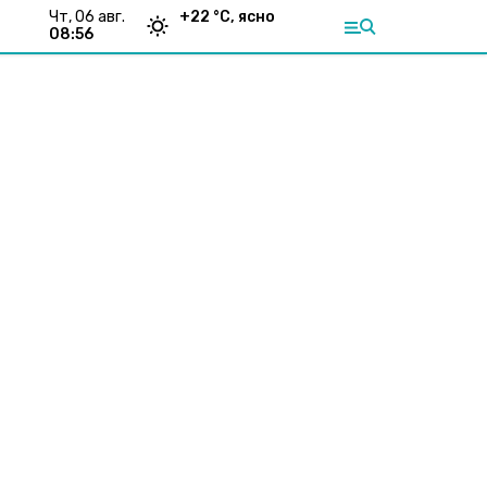
чт, 06 авг.
+
22
°С,
ясно
08:56