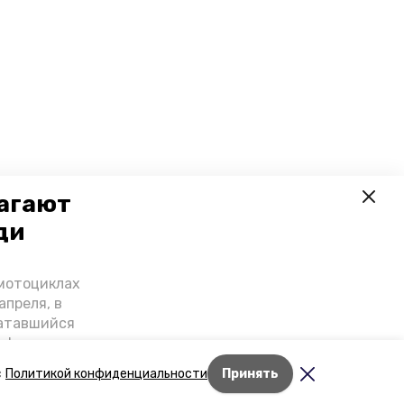
лагают
ди
-мотоциклах
апреля, в
катавшийся
онференции
нной палаты
Лента новостей
с
Политикой конфиденциальности
Принять