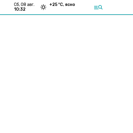
сб, 08 авг.
+
25
°С,
ясно
10:32