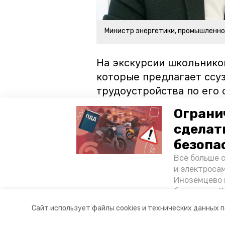
Министр энергетики, промышленно
На экскурсии школьнико
которые предлагает ссуз
трудоустройства по его 
Ранее сообщалось, что 
Ограни
по профориентации.
сделат
безопа
ставропольский край
влади
Всё больше 
и электросам
школьники
минпром ск
Иноземцево 
без шлема. 
«Победы26» 
Авторы:
Анастасия Колмыкова
Сайт использует файлы cookies и технических данных 
Ставропольск