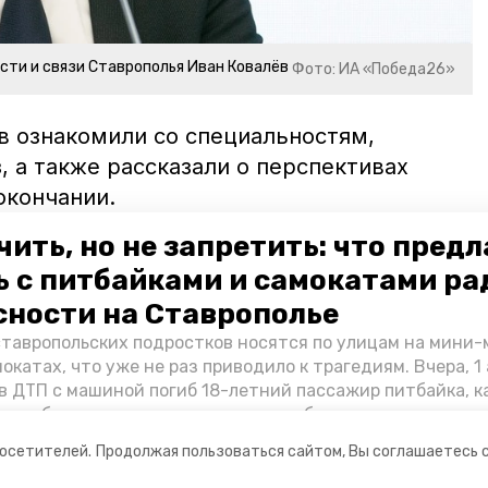
сти и связи Ставрополья Иван Ковалёв
Фото: ИА «Победа26»
в ознакомили со специальностям,
, а также рассказали о перспективах
окончании.
в школах региона
проводят
акции
чить, но не запретить: что пред
ь с питбайками и самокатами ра
сности на Ставрополье
мир владимиров
профориентация
экскурсия
ставропольских подростков носятся по улицам на мини
окатах, что уже не раз приводило к трагедиям. Вчера, 1 
в ДТП с машиной погиб 18-летний пассажир питбайка, 
Как избежать несчастных случаев, обсудили на пресс-к
в РИЦ СК представители Госавтоинспекции и Обществе
посетителей.
Продолжая пользоваться сайтом, Вы соглашаетесь 
ого края.