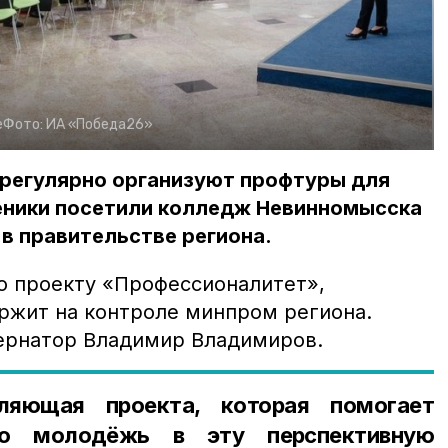
е
Фото:
ИА «Победа26»
 регулярно организуют профтуры для
ченики посетили колледж Невинномысска
 в правительстве региона.
о проекту «Профессионалитет»,
ржит на контроле минпром региона.
бернатор Владимир Владимиров.
ляющая проекта, которая помогает
ую молодёжь в эту перспективную