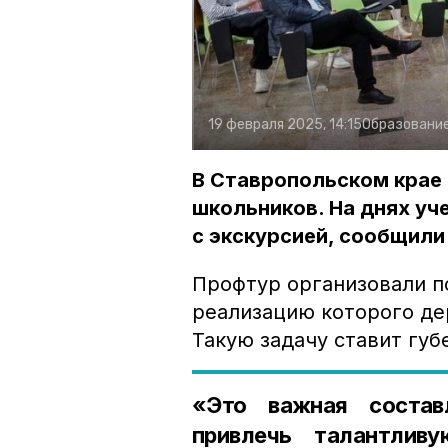
19 февраля 2025, 14:15
Образовани
В Ставропольском крае
школьников. На днях у
с экскурсией, сообщили
Профтур организовали п
реализацию которого де
Такую задачу ставит гу
«Это важная состав
привлечь талантлив