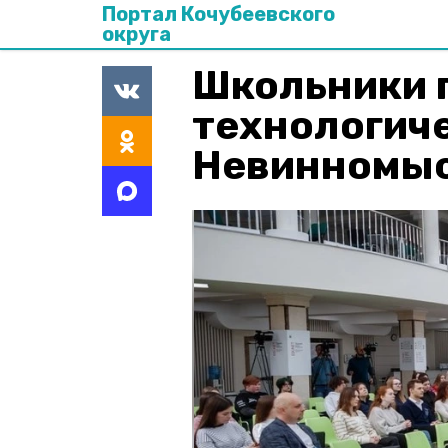
Портал Кочубеевского
округа
Школьники 
технологич
Невинномыс