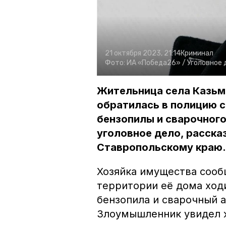
21 октября 2023, 21:14
Криминал
Фото:
ИА «Победа26» /
Уголовное 
Жительница села Казьм
обратилась в полицию с
бензопилы и сварочного
уголовное дело, расска
Ставропольскому краю.
Хозяйка имущества сообщ
территории её дома ходи
бензопила и сварочный 
Злоумышленник увидел ж