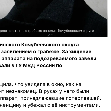
дело по статье о грабеже завели в Кочубеевском округе
инского Кочубеевского округа
 заявлением о грабеже. За хищение
 аппарата на подозреваемого завели
зали в ГУ МВД России по
ила, что увидела в окно, как на
т незнакомец. В руках у него были
аппарат, принадлежавшие потерпевшей.
енщину и убежал с её инструментами.