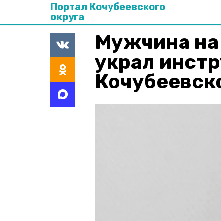
Портал Кочубеевского
округа
Мужчина на 
украл инст
Кочубеевск