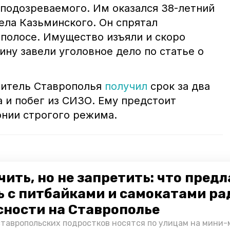
подозреваемого. Им оказался 38-летний
ела Казьминского. Он спрятал
полосе. Имущество изъяли и скоро
ину завели уголовное дело по статье о
житель Ставрополья
получил
срок за два
 и побег из СИЗО. Ему предстоит
онии строгого режима.
тил имущество у спящих хозяев квартиры
чить, но не запретить: что пред
евского района имущества на 20 тысяч рублей
ь с питбайками и самокатами ра
телей Кисловодска заявили об ограблении
сности на Ставрополье
ставропольских подростков носятся по улицам на мини