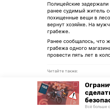
Полицейские задержали 
ранее судимый житель с
похищенные вещи в лесо
вернут хозяйке. На мужч
грабеже.
Ранее сообщалось, что 
грабежа одного магазина
провести пять лет в кол
Читайте также:
В Ставрополе грабитель похи
Ограни
Гостья лишила жителя Кочубе
сделат
Чтобы скрыть кражу, двое жи
безопа
Всё больше 