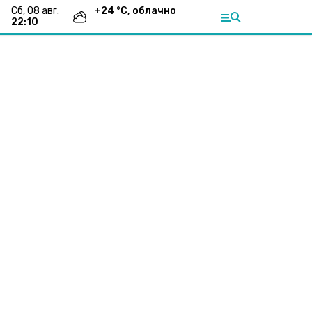
сб, 08 авг.
+
24
°С,
облачно
22:10