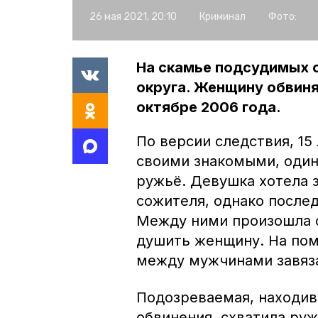
26 мая 2021, 20:10
Криминал
Фото:
На скамье подсудимых 
округа. Женщину обвиня
октябре 2006 года.
По версии следствия, 15
своими знакомыми, один
ружьё. Девушка хотела 
сожителя, однако после
Между ними произошла с
душить женщину. На пом
между мужчинами завяза
Подозреваемая, находив
обвинения, схватила руж