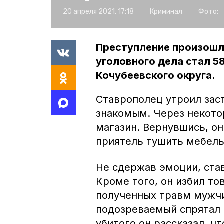
20 апреля 2021, 17:18
Криминал
Фото:
Преступление произошло
уголовного дела стал 5
Кочубеевского округа.
Ставрополец утроил заст
знакомым. Через некото
магазин. Вернувшись, о
приятель тушить мебель
Не сдержав эмоции, став
Кроме того, он избил т
полученных травм мужчи
подозреваемый спрятал
убитого он рассказал, чт