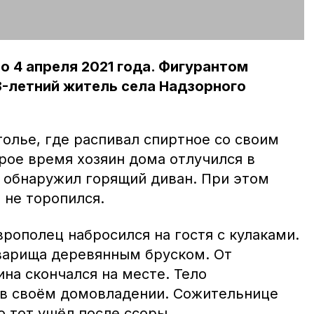
 4 апреля 2021 года. Фигурантом
8-летний житель села Надзорного
олье, где распивал спиртное со своим
рое время хозяин дома отлучился в
н обнаружил горящий диван. При этом
 не торопился.
рополец набросился на гостя с кулаками.
оварища деревянным бруском. От
на скончался на месте. Тело
 в своём домовладении. Сожительнице
о тот ушёл после ссоры.