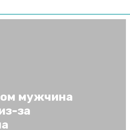
ном мужчина
из-за
на