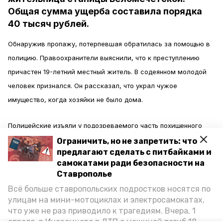
Общая сумма ущерба составила порядка
40 тысяч рублей.
Обнаружив пропажу, потерпевшая обратилась за помощью в
полицию. Правоохранители выяснили, что к преступлению
причастен 19-летний местный житель. В содеянном молодой
человек признался. Он рассказал, что украл чужое
имущество, когда хозяйки не было дома.
Полицейские изъяли у подозреваемого часть похищенного
имущества. После следственных действий их вернут законной
Ограничить, но не запретить: что
предлагают сделать с питбайками и
владелице. По факту кражи возбуждено уголовное дело,
самокатами ради безопасности на
сообщали в ГУ МВД России по Ставропольскому краю.
Ставрополье
Всё больше ставропольских подростков носятся по
Ранее другой мужчина
украл
из дома жительницы
улицам на мини-мотоциклах и электросамокатах,
Кочубеевского района телефоны. Гаджеты он планировал
что уже не раз приводило к трагедиям. Вчера, 1
апреля, в Иноземцево в ДТП с машиной погиб 18-
продать и заработать денег.