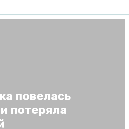
ка повелась
 и потеряла
й