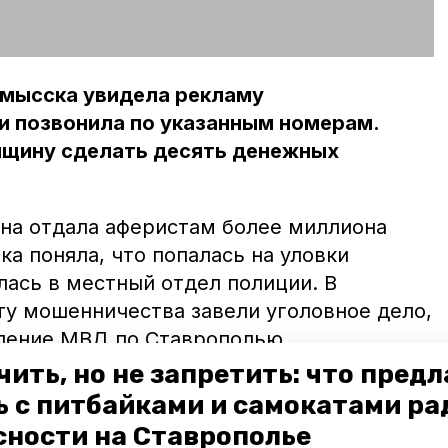
омысска увидела рекламу
и позвонила по указанным номерам.
щину сделать десять денежных
ина отдала аферистам более миллиона
ка поняла, что попалась на уловки
лась в местный отдел полиции. В
ту мошенничества завели уголовное дело,
ление МВД по Ставрополью.
ивают аферистов.
чить, но не запретить: что пред
ь с питбайками и самокатами ра
ю краевого центра
позвонил
неизвестный
сности на Ставрополье
ком банка, гражданин сообщил, что с