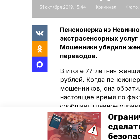
31 октября 2019, 15:44
Криминал
Фото:
Пенсионерка из Невинн
экстрасенсорных услуг 
Мошенники убедили жен
переводов.
В итоге 77-летняя женщ
рублей. Когда пенсионер
мошенников, она обрати
настоящее время по фак
сообщает главное управ
Правоохранители разыск
Ограни
сделат
Ранее 58-летнему жител
безопа
и представился сотрудни