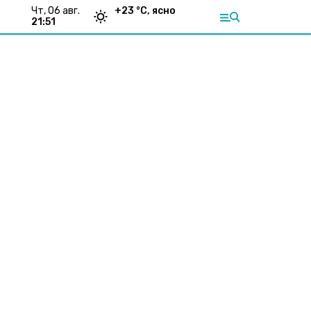
чт, 06 авг.
+
23
°С,
ясно
21:51