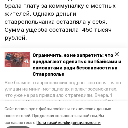
брала плату за коммуналку с местных
жителей. Однако деньги
ставропольчанка оставляла у себя.
Сумма ущерба составила 450 тысяч
рублей.
Материалы уголовного дела с
Ограничить, но не запретить: что
обвинительным заключением
предлагают сделать с питбайками и
прокурора переданы в суд для
самокатами ради безопасности на
Ставрополье
рассмотрения по существу.
Всё больше ставропольских подростков носятся по
улицам на мини-мотоциклах и электросамокатах,
Ранее в посёлке Солнечнодольск
что уже не раз приводило к трагедиям. Вчера, 1
рецидивист напоил охранника местного
апреля, в Иноземцево в ДТП с машиной погиб 18-
предприятия и похитил с завода
летний пассажир питбайка, катавшийся без шлема.
Сайт использует файлы cookies и технических данных
Как избежать несчастных случаев, обсудили на
электроинструменты.
посетителей.
Продолжая пользоваться сайтом, Вы
пресс-конференции «Победы26» в РИЦ СК
соглашаетесь с
Политикой конфиденциальности
представители Госавтоинспекции и Общественной