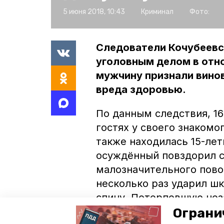
5 июня 2018, 10:43
Криминал
Фото:
Следователи Кочубеевс
уголовным делом в отно
мужчину признали вино
вреда здоровью.
По данным следствия, 1
гостях у своего знакомо
также находилась 15-ле
осуждённый повздорил с
малозначительного пово
несколько раз ударил шк
спину. Потерпевшую нез
Ограни
За совершённое злодеян