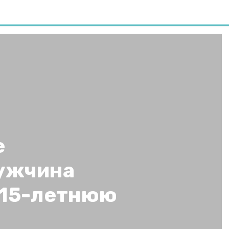
е
ужчина
 15-летнюю