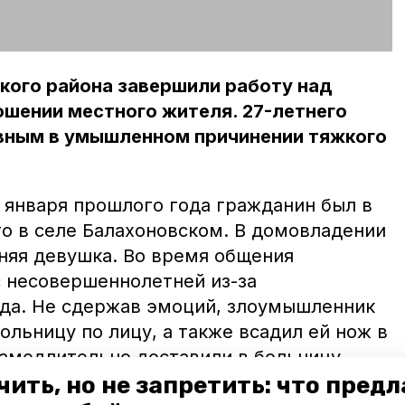
кого района завершили работу над
шении местного жителя. 27-летнего
вным в умышленном причинении тяжкого
6 января прошлого года гражданин был в
го в селе Балахоновском. В домовладении
тняя девушка. Во время общения
 несовершеннолетней из-за
да. Не сдержав эмоций, злоумышленник
ольницу по лицу, а также всадил ей нож в
амедлительно доставили в больницу.
чить, но не запретить: что пред
ие 27-летний мужчина проведёт в