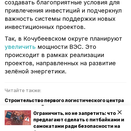
создавать благоприятные условия для
привлечения инвестиций и подчеркнул
важность системы поддержки новых
инвестиционных проектов.
Так, в Кочубеевском округе планируют
увеличить
мощности ВЭС. Это
происходит в рамках реализации
проектов, направленных на развитие
зелёной энергетики.
Читайте также:
Строительство первого логистического центра
завершают на Ставрополье
Ограничить, но не запретить: что
Завод по производству комплектующих для
предлагают сделать с питбайками и
сельхозтехники откроют на Ставрополье
самокатами ради безопасности на