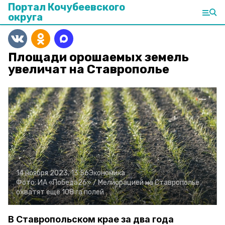
Портал Кочубеевского
округа
Площади орошаемых земель
увеличат на Ставрополье
14 ноября 2023, 13:56
Экономика
Фото:
ИА «Победа26» /
Мелиорацией на Ставрополье
охватят ещё 108 га полей
В Ставропольском крае за два года