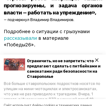
прогнозируемы, и задача органов
власти — работать на упреждение»,
подчеркнул Владимир Владимиров.
Подробнее о ситуации с грызунами
рассказывали
в материале
«Победы26».
Читайте также:
Ограничить, но не запретить: что
предлагают сделать с питбайками и
Массовое нашествие грызунов на поля
самокатами ради безопасности на
Ставрополья случилось впервые с 2007 года
Ставрополье
Всё больше ставропольских подростков носятся по
улицам на мини-мотоциклах и электросамокатах,
гибель животных
гибель птиц
что уже не раз приводило к трагедиям. Вчера, 1
апреля, в Иноземцево в ДТП с машиной погиб 18-
борьба с грызунами
сельское хозяйство
летний пассажир питбайка, катавшийся без шлема.
Сайт использует файлы cookies и технических данных