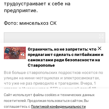
трудоустраивает к себе на
предприятие.
Фото: минсельхоз СК
Ограничить, но не запретить: что
предлагают сделать с питбайками и
самокатами ради безопасности на
Ставрополье
Всё больше ставропольских подростков носятся по
улицам на мини-мотоциклах и электросамокатах,
что уже не раз приводило к трагедиям. Вчера, 1
апреля, в Иноземцево в ДТП с машиной погиб 18-
летний пассажир питбайка, катавшийся без шлема.
Сайт использует файлы cookies и технических данных
Как избежать несчастных случаев, обсудили на
посетителей.
Продолжая пользоваться сайтом, Вы
пресс-конференции «Победы26» в РИЦ СК
соглашаетесь с
Политикой конфиденциальности