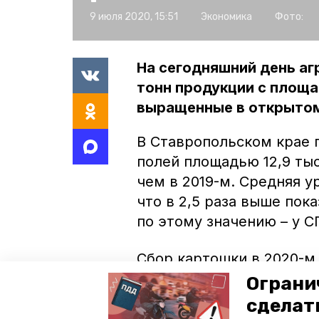
9 июля 2020, 15:51
Экономика
Фото:
На сегодняшний день аг
тонн продукции с площад
выращенные в открытом
В Ставропольском крае 
полей площадью 12,9 тыс
чем в 2019-м. Средняя у
что в 2,5 раза выше пок
по этому значению – у С
Сбор картошки в 2020-м 
центнеров с гектара, пр
Ограни
информполитики Ставроп
сделат
тысяч тонн овощей – на 