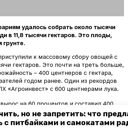
рариям удалось собрать около тысячи
и в 11,8 тысячи гектаров. Это плоды,
 грунте.
приступили к массовому сбору овощей с
ячи гектаров. Это почти на треть больше,
рожайность – 400 центнеров с гектара,
азателей годом ранее. Один из рекордов
ПХ «Агроинвест» с 600 центнерами лука.
вырос на 60 процентов и составил 400
ивели данные в управлении
чить, но не запретить: что пред
олья. В теплицах к 6 июля собрали 49
ь с питбайками и самокатами ра
четверть больше, чем в прошлом году.