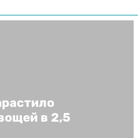
арастило
ощей в 2,5