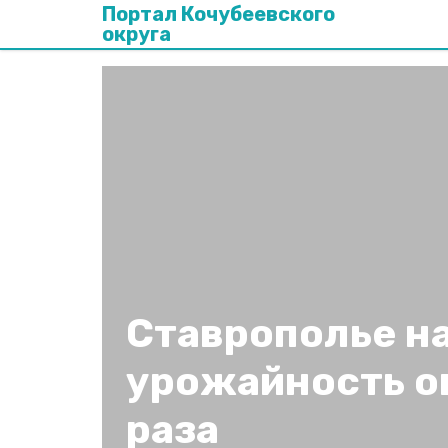
Портал Кочубеевского
округа
Ставрополье н
урожайность ов
раза