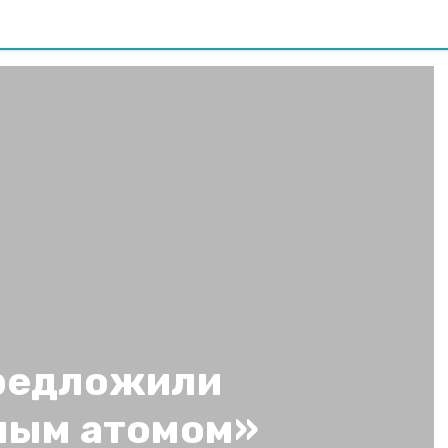
редложили
ным атомом»