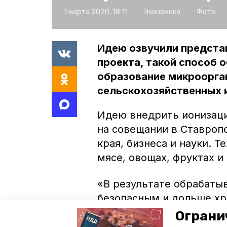
1 марта 2020, 18:11
Экономика
Фото:
Идею озвучили предста
проекта, такой способ
образование микроорга
сельскохозяйственных 
Идею внедрить ионизац
на совещании в Ставроп
края, бизнеса и науки. 
мясе, овощах, фруктах и 
«В результате обрабаты
безопасным и дольше хр
температур и обработки
Ограни
министерстве экономиче