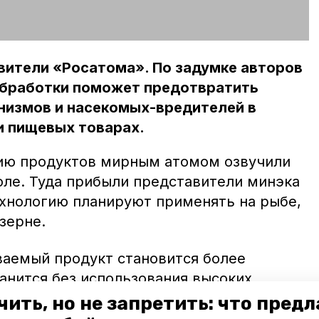
вители «Росатома». По задумке авторов
 обработки поможет предотвратить
низмов и насекомых-вредителей в
и пищевых товарах.
ию продуктов мирным атомом озвучили
оле. Туда прибыли представители минэка
Технологию планируют применять на рыбе,
зерне.
ваемый продукт становится более
анится без использования высоких
 химическими веществами», - отметили в
чить, но не запретить: что пред
ского развития Ставрополья.