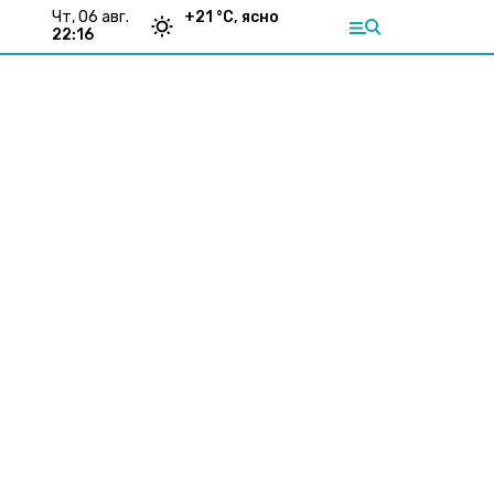
чт, 06 авг.
+
21
°С,
ясно
22:16