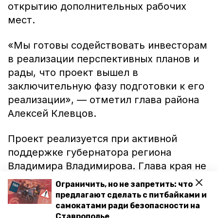
открытию дополнительных рабочих
мест.
«Мы готовы содействовать инвесторам
в реализации перспективных планов и
рады, что проект вышел в
заключительную фазу подготовки к его
реализации», — отметил глава района
Алексей Клевцов.
Проект реализуется при активной
поддержке губернатора региона
Владимира Владимирова. Глава края не
раз отмечал, что Ставрополье
Ограничить, но не запретить: что
заинтересовано в сотрудничестве с
предлагают сделать с питбайками и
крупными инвесторами, деятельность
самокатами ради безопасности на
Ставрополье