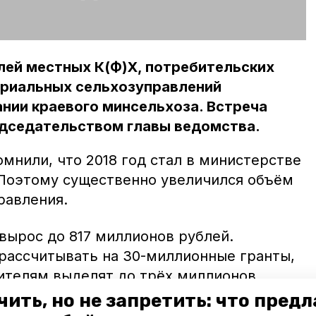
лей местных К(Ф)Х, потребительских
ориальных сельхозуправлений
нии краевого минсельхоза. Встреча
едседательством главы ведомства.
мнили, что 2018 год стал в министерстве
Поэтому существенно увеличился объём
равления.
вырос до 817 миллионов рублей.
ассчитывать на 30-миллионные гранты,
телям выделят до трёх миллионов.
 грантов будут
претендовать более 700
чить, но не запретить: что пред