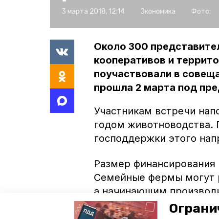
3 марта 2018, 12:14
Экономика
Фото:
Около 300 представите
кооперативов и террит
поучаствовали в совеща
прошла 2 марта под пр
Участникам встречи напо
годом животноводства. 
господдержки этого нап
Размер финансирования 
Семейные фермы могут р
а начинающим производи
Напомним, на получение
Ограни
фермеров.