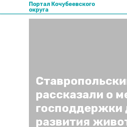
Портал Кочубеевского
округа
Ставропольски
рассказали о м
господдержки 
развития живо