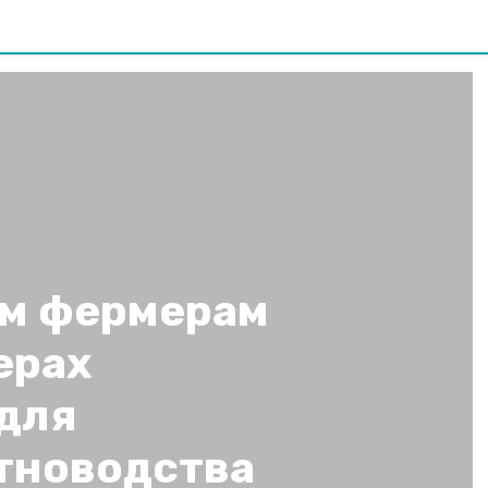
м фермерам
ерах
для
тноводства