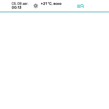
сб, 08 авг.
+
21
°С,
ясно
00:13