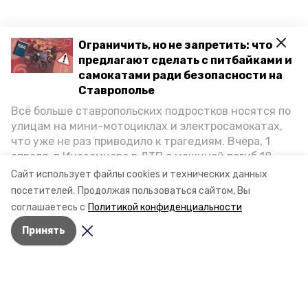
Ограничить, но не запретить: что
предлагают сделать с питбайками и
самокатами ради безопасности на
Ставрополье
Всё больше ставропольских подростков носятся по
улицам на мини-мотоциклах и электросамокатах,
что уже не раз приводило к трагедиям. Вчера, 1
апреля, в Иноземцево в ДТП с машиной погиб 18-
летний пассажир питбайка, катавшийся без шлема.
Сайт использует файлы cookies и технических данных
Как избежать несчастных случаев, обсудили на
посетителей.
Продолжая пользоваться сайтом, Вы
пресс-конференции «Победы26» в РИЦ СК
соглашаетесь с
Политикой конфиденциальности
представители Госавтоинспекции и Общественной
Принять
палаты Ставропольского края.
Разделы
Новости