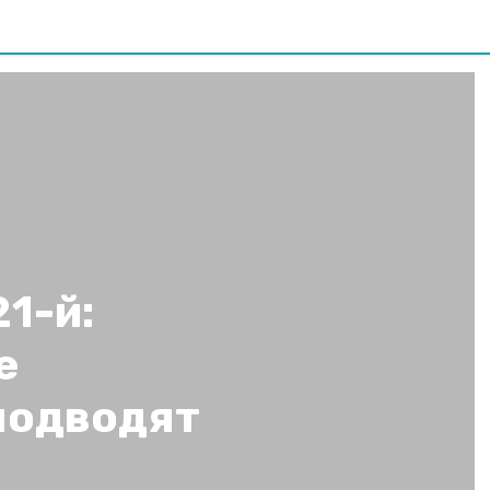
1-й:
е
подводят